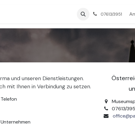
Über uns
Blog
An
07613/3951
Österre
irma und unseren Dienstleistungen.
ich mit Ihnen in Verbindung zu setzen.
un
Telefon
Museumspl
07613/395
office@pa
Unternehmen