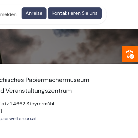
Anreise
Kontaktieren Sie uns
melden
Open
ichisches Papiermachermuseum
d Veranstaltungszentrum
atz 1 4662 Steyrermühl
1
pierwelten.co.at